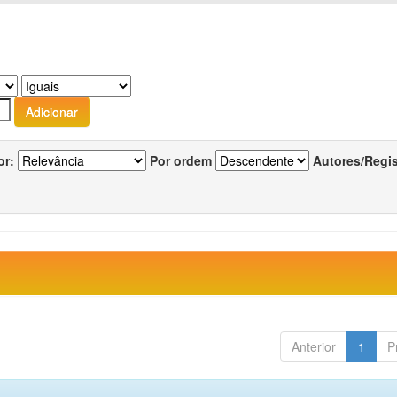
or:
Por ordem
Autores/Regi
Anterior
1
P