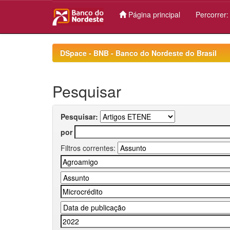
Página principal
Percorrer
Skip
navigation
DSpace - BNB - Banco do Nordeste do Brasil
Pesquisar
Pesquisar:
por
Filtros correntes: