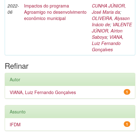
2022-
Impactos do programa
CUNHA JÚNIOR,
06
Agroamigo no desenvolvimento
José Maria da
;
econômico municipal
OLIVEIRA, Alysson
Inácio de
;
VALENTE
JÚNIOR, Aírton
Saboya
;
VIANA,
Luiz Fernando
Gonçalves
Refinar
Autor
VIANA, Luiz Fernando Gonçalves
1
Assunto
IFDM
1