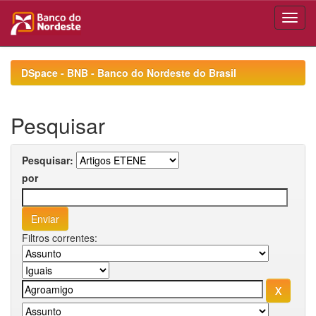
Skip
navigation
DSpace - BNB - Banco do Nordeste do Brasil
Pesquisar
Pesquisar:
por
Filtros correntes: