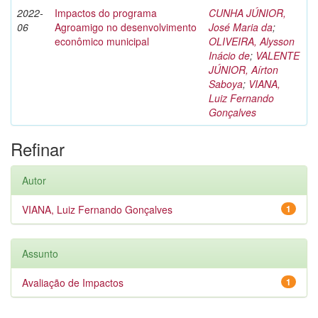
2022-
Impactos do programa
CUNHA JÚNIOR,
06
Agroamigo no desenvolvimento
José Maria da
;
econômico municipal
OLIVEIRA, Alysson
Inácio de
;
VALENTE
JÚNIOR, Aírton
Saboya
;
VIANA,
Luiz Fernando
Gonçalves
Refinar
Autor
VIANA, Luiz Fernando Gonçalves
1
Assunto
Avaliação de Impactos
1