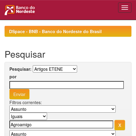
Skip
navigation
DSpace - BNB - Banco do Nordeste do Brasil
Pesquisar
Pesquisar:
por
Filtros correntes: