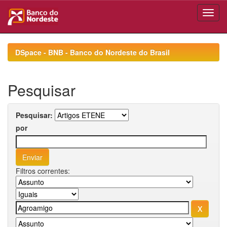
Skip
navigation
DSpace - BNB - Banco do Nordeste do Brasil
Pesquisar
Pesquisar:
por
Filtros correntes: