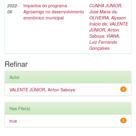
2022-
Impactos do programa
CUNHA JÚNIOR,
06
Agroamigo no desenvolvimento
José Maria da
;
econômico municipal
OLIVEIRA, Alysson
Inácio de
;
VALENTE
JÚNIOR, Aírton
Saboya
;
VIANA,
Luiz Fernando
Gonçalves
Refinar
Autor
VALENTE JÚNIOR, Aírton Saboya
1
Has File(s)
true
1