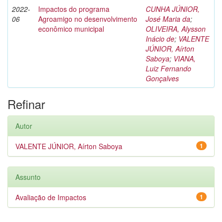
2022-
Impactos do programa
CUNHA JÚNIOR,
06
Agroamigo no desenvolvimento
José Maria da
;
econômico municipal
OLIVEIRA, Alysson
Inácio de
;
VALENTE
JÚNIOR, Aírton
Saboya
;
VIANA,
Luiz Fernando
Gonçalves
Refinar
Autor
VALENTE JÚNIOR, Aírton Saboya
1
Assunto
Avaliação de Impactos
1