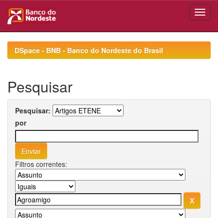
Skip
navigation
DSpace - BNB - Banco do Nordeste do Brasil
Pesquisar
Pesquisar:
por
Filtros correntes: