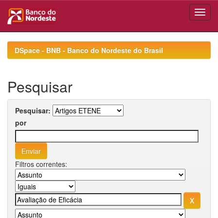
Skip
navigation
DSpace - BNB - Banco do Nordeste do Brasil
Pesquisar
Pesquisar:
por
Filtros correntes: