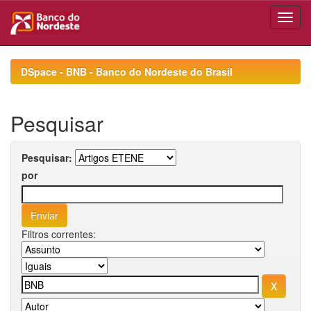
Skip
navigation
DSpace - BNB - Banco do Nordeste do Brasil
Pesquisar
Pesquisar:
por
Filtros correntes: