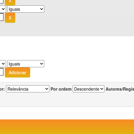
or:
Por ordem
Autores/Regi