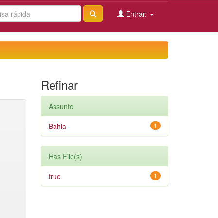
Entrar:
Refinar
Assunto
Bahia
1
Has File(s)
true
1