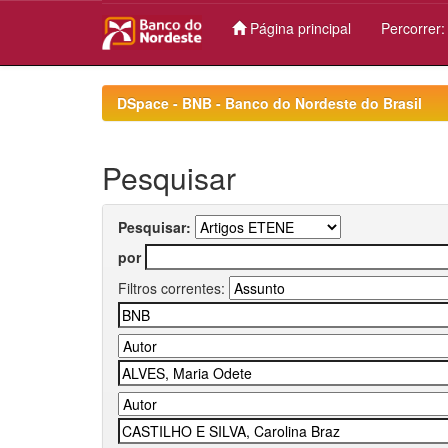
Página principal
Percorrer
Skip
navigation
DSpace - BNB - Banco do Nordeste do Brasil
Pesquisar
Pesquisar:
por
Filtros correntes: