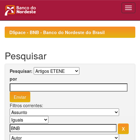
Skip
navigation
DSpace - BNB - Banco do Nordeste do Brasil
Pesquisar
Pesquisar:
por
Filtros correntes: