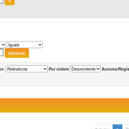
or:
Por ordem
Autores/Regi