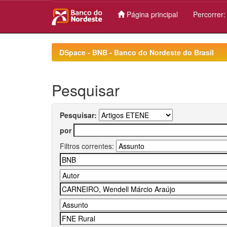
Página principal
Percorrer
Skip
navigation
DSpace - BNB - Banco do Nordeste do Brasil
Pesquisar
Pesquisar:
por
Filtros correntes: