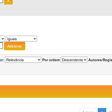
or:
Por ordem
Autores/Regi