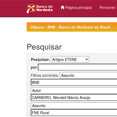
Página principal
Percorrer
Skip
navigation
DSpace - BNB - Banco do Nordeste do Brasil
Pesquisar
Pesquisar:
por
Filtros correntes: