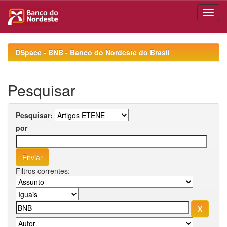
Skip
navigation
DSpace - BNB - Banco do Nordeste do Brasil
Pesquisar
Pesquisar:
por
Filtros correntes: