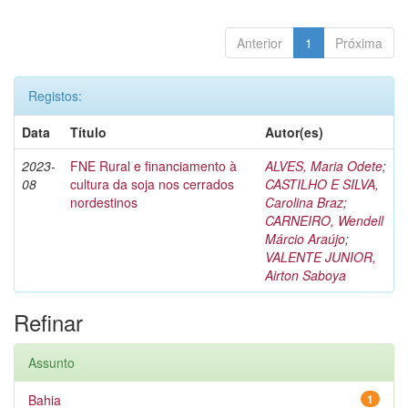
Anterior
1
Próxima
Registos:
Data
Título
Autor(es)
2023-
FNE Rural e financiamento à
ALVES, Maria Odete
;
08
cultura da soja nos cerrados
CASTILHO E SILVA,
nordestinos
Carolina Braz
;
CARNEIRO, Wendell
Márcio Araújo
;
VALENTE JUNIOR,
Airton Saboya
Refinar
Assunto
Bahia
1