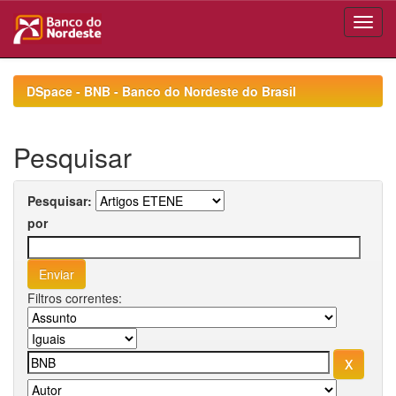
Skip
navigation
DSpace - BNB - Banco do Nordeste do Brasil
Pesquisar
Pesquisar:
por
Filtros correntes: