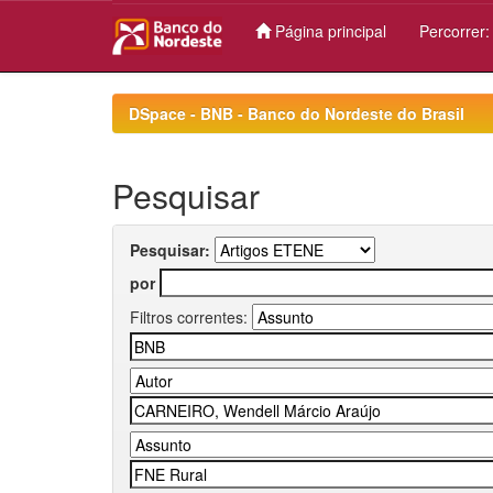
Página principal
Percorrer
Skip
navigation
DSpace - BNB - Banco do Nordeste do Brasil
Pesquisar
Pesquisar:
por
Filtros correntes: