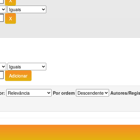
or:
Por ordem
Autores/Regi