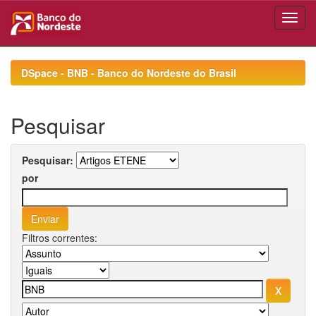
Skip
navigation
DSpace - BNB - Banco do Nordeste do Brasil
Pesquisar
Pesquisar:
por
Filtros correntes: