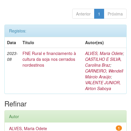
Anterior
1
Próxima
Registos:
Data
Título
Autor(es)
2023-
FNE Rural e financiamento à
ALVES, Maria Odete
;
08
cultura da soja nos cerrados
CASTILHO E SILVA,
nordestinos
Carolina Braz
;
CARNEIRO, Wendell
Márcio Araújo
;
VALENTE JUNIOR,
Airton Saboya
Refinar
Autor
ALVES, Maria Odete
1