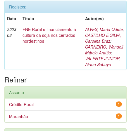
Registos:
Data
Título
Autor(es)
2023-
FNE Rural e financiamento à
ALVES, Maria Odete
;
08
cultura da soja nos cerrados
CASTILHO E SILVA,
nordestinos
Carolina Braz
;
CARNEIRO, Wendell
Márcio Araújo
;
VALENTE JUNIOR,
Airton Saboya
Refinar
Assunto
Crédito Rural
1
Maranhão
1