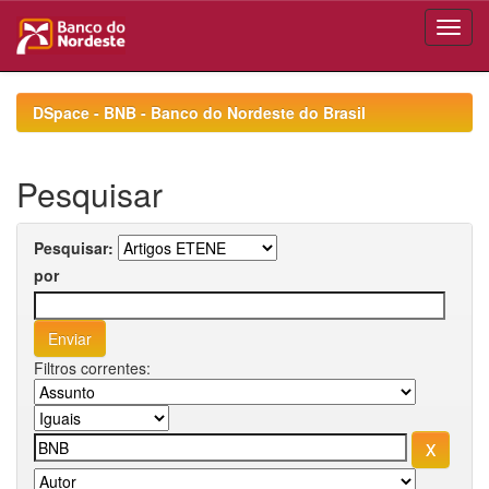
Skip
navigation
DSpace - BNB - Banco do Nordeste do Brasil
Pesquisar
Pesquisar:
por
Filtros correntes: