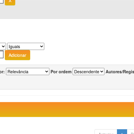
or:
Por ordem
Autores/Regi