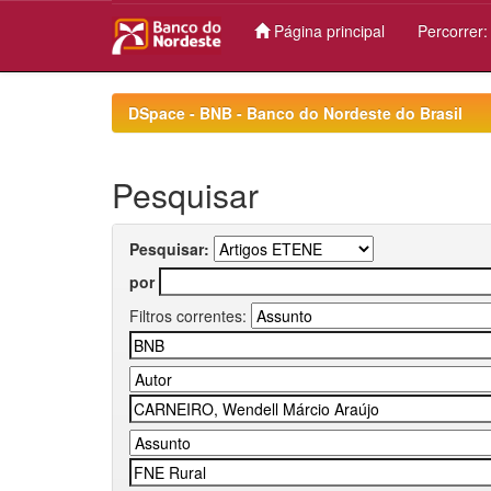
Página principal
Percorrer
Skip
navigation
DSpace - BNB - Banco do Nordeste do Brasil
Pesquisar
Pesquisar:
por
Filtros correntes: