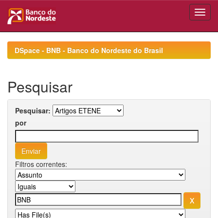
Skip
navigation
DSpace - BNB - Banco do Nordeste do Brasil
Pesquisar
Pesquisar:
por
Filtros correntes: