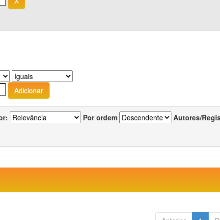
or:
Por ordem
Autores/Regi