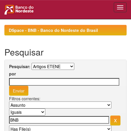
Skip
navigation
DSpace - BNB - Banco do Nordeste do Brasil
Pesquisar
Pesquisar:
por
Filtros correntes: