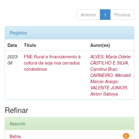
Anterior
1
Próxima
Registos:
Data
Título
Autor(es)
2023-
FNE Rural e financiamento à
ALVES, Maria Odete
;
08
cultura da soja nos cerrados
CASTILHO E SILVA,
nordestinos
Carolina Braz
;
CARNEIRO, Wendell
Márcio Araújo
;
VALENTE JUNIOR,
Airton Saboya
Refinar
Assunto
Bahia
1