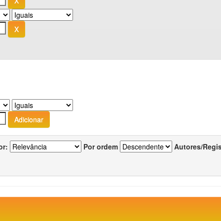
or:
Por ordem
Autores/Regi