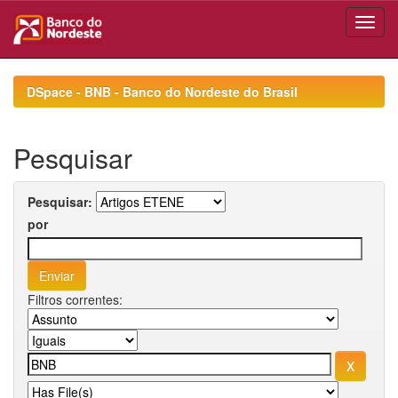
Skip
navigation
DSpace - BNB - Banco do Nordeste do Brasil
Pesquisar
Pesquisar:
por
Filtros correntes: