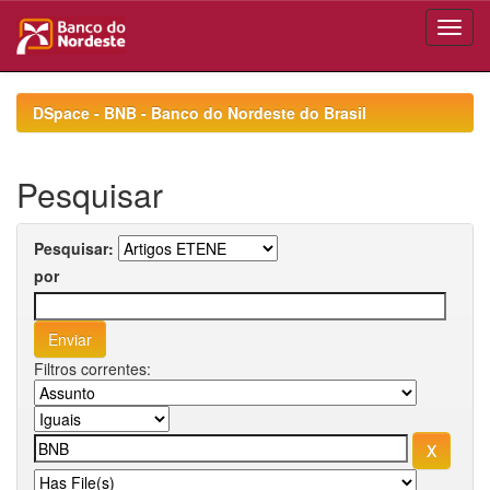
Skip
navigation
DSpace - BNB - Banco do Nordeste do Brasil
Pesquisar
Pesquisar:
por
Filtros correntes: