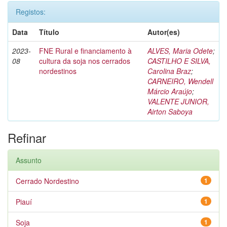
Registos:
Data
Título
Autor(es)
2023-
FNE Rural e financiamento à
ALVES, Maria Odete
;
08
cultura da soja nos cerrados
CASTILHO E SILVA,
nordestinos
Carolina Braz
;
CARNEIRO, Wendell
Márcio Araújo
;
VALENTE JUNIOR,
Airton Saboya
Refinar
Assunto
Cerrado Nordestino
1
Piauí
1
Soja
1