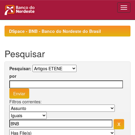
Skip
navigation
DSpace - BNB - Banco do Nordeste do Brasil
Pesquisar
Pesquisar:
por
Filtros correntes: