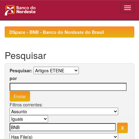
Skip
navigation
DSpace - BNB - Banco do Nordeste do Brasil
Pesquisar
Pesquisar:
por
Filtros correntes: