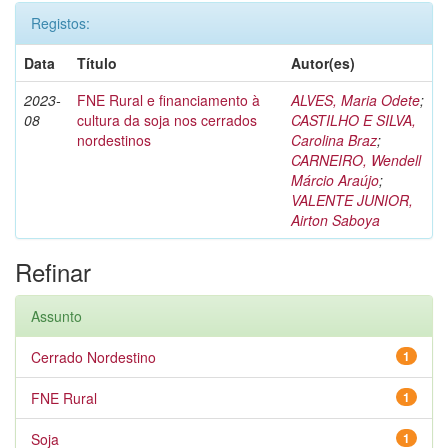
Registos:
Data
Título
Autor(es)
2023-
FNE Rural e financiamento à
ALVES, Maria Odete
;
08
cultura da soja nos cerrados
CASTILHO E SILVA,
nordestinos
Carolina Braz
;
CARNEIRO, Wendell
Márcio Araújo
;
VALENTE JUNIOR,
Airton Saboya
Refinar
Assunto
Cerrado Nordestino
1
FNE Rural
1
Soja
1