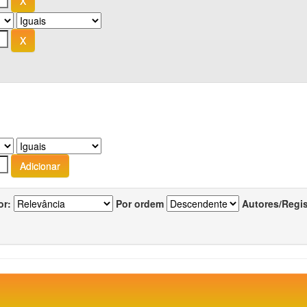
or:
Por ordem
Autores/Regi