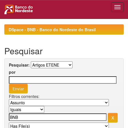
Skip
navigation
DSpace - BNB - Banco do Nordeste do Brasil
Pesquisar
Pesquisar:
por
Filtros correntes: