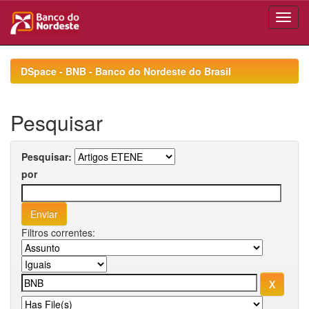
Skip
navigation
DSpace - BNB - Banco do Nordeste do Brasil
Pesquisar
Pesquisar:
por
Filtros correntes: