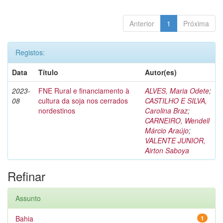
Anterior
1
Próxima
Registos:
Data
Título
Autor(es)
2023-
FNE Rural e financiamento à
ALVES, Maria Odete
;
08
cultura da soja nos cerrados
CASTILHO E SILVA,
nordestinos
Carolina Braz
;
CARNEIRO, Wendell
Márcio Araújo
;
VALENTE JUNIOR,
Airton Saboya
Refinar
Assunto
Bahia
1