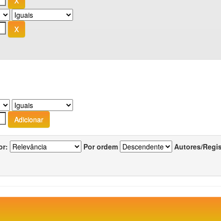
or:
Por ordem
Autores/Regi