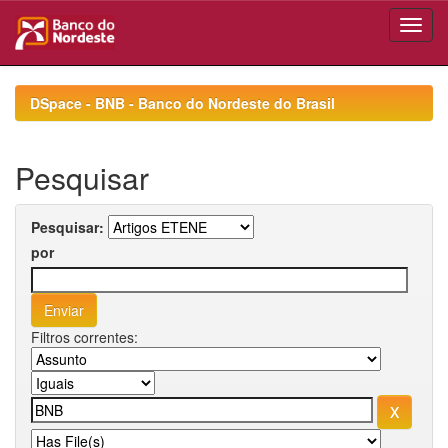
Skip
navigation
DSpace - BNB - Banco do Nordeste do Brasil
Pesquisar
Pesquisar:
por
Filtros correntes: