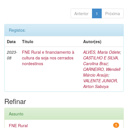
Anterior
1
Próxima
Registos:
Data
Título
Autor(es)
2023-
FNE Rural e financiamento à
ALVES, Maria Odete
;
08
cultura da soja nos cerrados
CASTILHO E SILVA,
nordestinos
Carolina Braz
;
CARNEIRO, Wendell
Márcio Araújo
;
VALENTE JUNIOR,
Airton Saboya
Refinar
Assunto
FNE Rural
1