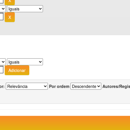
or:
Por ordem
Autores/Regi