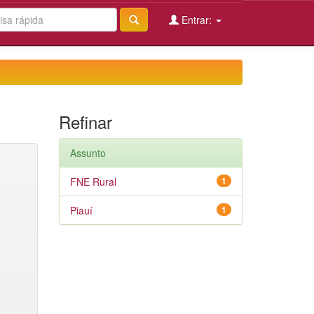
Entrar:
Refinar
Assunto
FNE Rural
1
Piauí
1