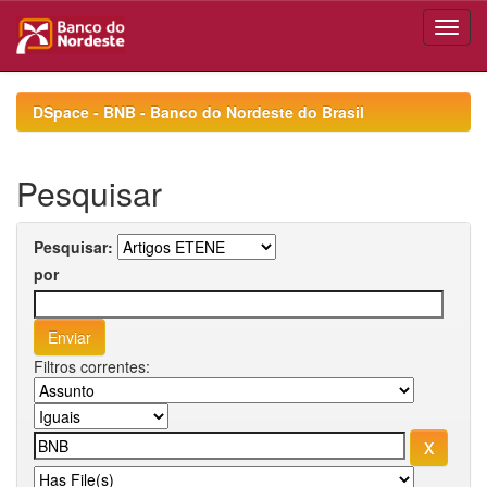
Skip
navigation
DSpace - BNB - Banco do Nordeste do Brasil
Pesquisar
Pesquisar:
por
Filtros correntes: