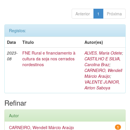
Anterior
1
Próxima
Registos:
Data
Título
Autor(es)
2023-
FNE Rural e financiamento à
ALVES, Maria Odete
;
08
cultura da soja nos cerrados
CASTILHO E SILVA,
nordestinos
Carolina Braz
;
CARNEIRO, Wendell
Márcio Araújo
;
VALENTE JUNIOR,
Airton Saboya
Refinar
Autor
CARNEIRO, Wendell Márcio Araújo
1