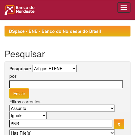
Skip
navigation
DSpace - BNB - Banco do Nordeste do Brasil
Pesquisar
Pesquisar:
por
Filtros correntes: