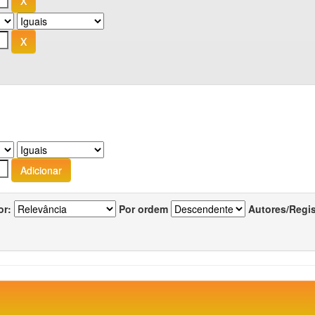
or:
Por ordem
Autores/Regi