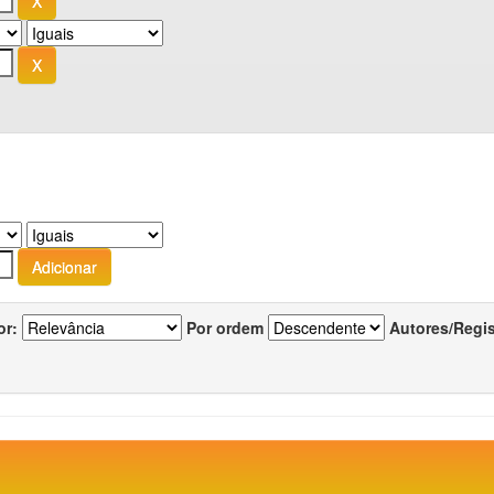
or:
Por ordem
Autores/Regi