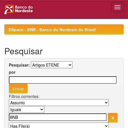
Skip
navigation
DSpace - BNB - Banco do Nordeste do Brasil
Pesquisar
Pesquisar:
por
Filtros correntes: