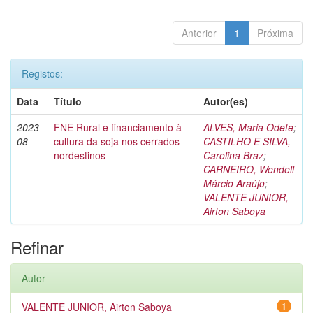
Anterior
1
Próxima
Registos:
Data
Título
Autor(es)
2023-
FNE Rural e financiamento à
ALVES, Maria Odete
;
08
cultura da soja nos cerrados
CASTILHO E SILVA,
nordestinos
Carolina Braz
;
CARNEIRO, Wendell
Márcio Araújo
;
VALENTE JUNIOR,
Airton Saboya
Refinar
Autor
VALENTE JUNIOR, Airton Saboya
1