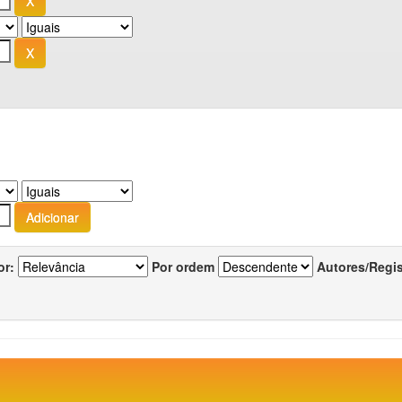
or:
Por ordem
Autores/Regi