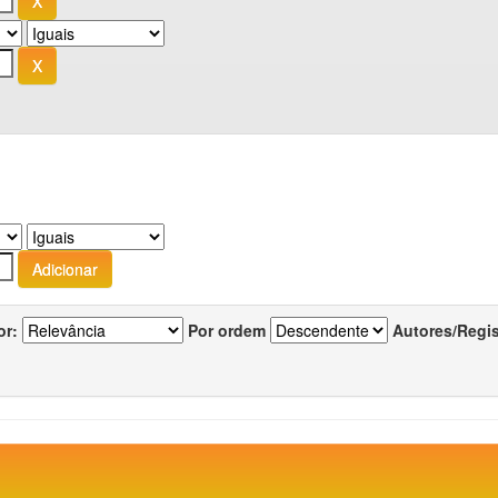
or:
Por ordem
Autores/Regi