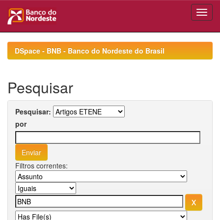
Skip
navigation
DSpace - BNB - Banco do Nordeste do Brasil
Pesquisar
Pesquisar:
por
Filtros correntes: