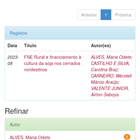
Anterior
1
Próxima
Registos:
Data
Título
Autor(es)
2023-
FNE Rural e financiamento à
ALVES, Maria Odete
;
08
cultura da soja nos cerrados
CASTILHO E SILVA,
nordestinos
Carolina Braz
;
CARNEIRO, Wendell
Márcio Araújo
;
VALENTE JUNIOR,
Airton Saboya
Refinar
Autor
ALVES, Maria Odete
1