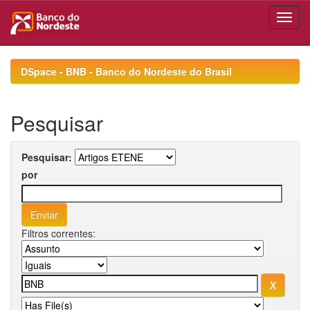
Skip
navigation
DSpace - BNB - Banco do Nordeste do Brasil
Pesquisar
Pesquisar:
por
Filtros correntes: