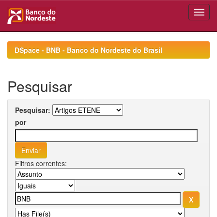
Skip
navigation
DSpace - BNB - Banco do Nordeste do Brasil
Pesquisar
Pesquisar:
por
Filtros correntes: