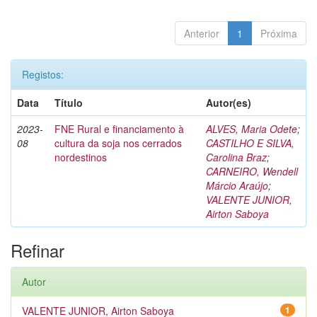
Anterior
1
Próxima
Registos:
Data
Título
Autor(es)
2023-
FNE Rural e financiamento à
ALVES, Maria Odete
;
08
cultura da soja nos cerrados
CASTILHO E SILVA,
nordestinos
Carolina Braz
;
CARNEIRO, Wendell
Márcio Araújo
;
VALENTE JUNIOR,
Airton Saboya
Refinar
Autor
VALENTE JUNIOR, Airton Saboya
1