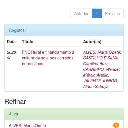
Anterior
1
Próxima
Registos:
Data
Título
Autor(es)
2023-
FNE Rural e financiamento à
ALVES, Maria Odete
;
08
cultura da soja nos cerrados
CASTILHO E SILVA,
nordestinos
Carolina Braz
;
CARNEIRO, Wendell
Márcio Araújo
;
VALENTE JUNIOR,
Airton Saboya
Refinar
Autor
ALVES, Maria Odete
1