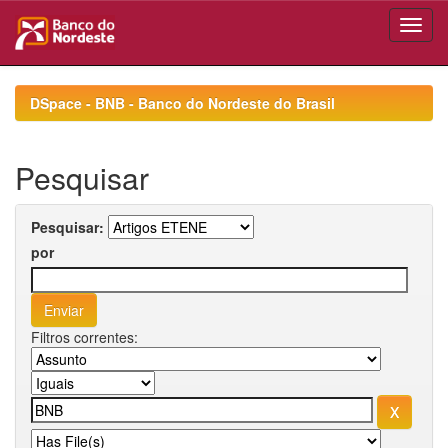
Skip
navigation
DSpace - BNB - Banco do Nordeste do Brasil
Pesquisar
Pesquisar:
por
Filtros correntes: