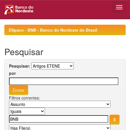
Skip
navigation
DSpace - BNB - Banco do Nordeste do Brasil
Pesquisar
Pesquisar:
por
Filtros correntes: