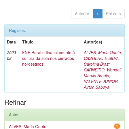
Anterior
1
Próxima
Registos:
Data
Título
Autor(es)
2023-
FNE Rural e financiamento à
ALVES, Maria Odete
;
08
cultura da soja nos cerrados
CASTILHO E SILVA,
nordestinos
Carolina Braz
;
CARNEIRO, Wendell
Márcio Araújo
;
VALENTE JUNIOR,
Airton Saboya
Refinar
Autor
ALVES, Maria Odete
1