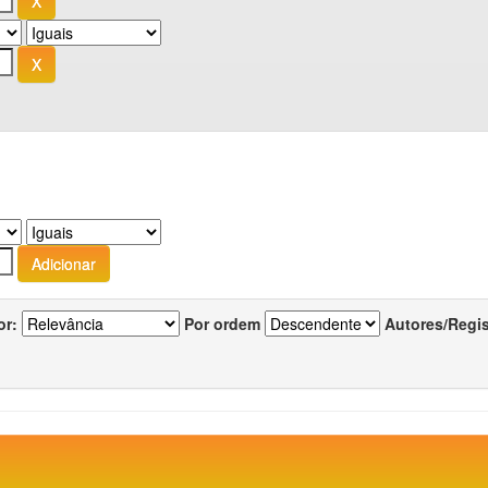
or:
Por ordem
Autores/Regi