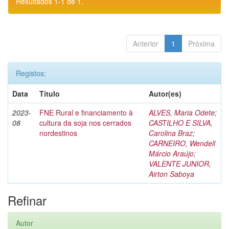
Resultados 1-1 de 1.
Anterior
1
Próxima
Registos:
Data
Título
Autor(es)
2023-
FNE Rural e financiamento à
ALVES, Maria Odete
;
08
cultura da soja nos cerrados
CASTILHO E SILVA,
nordestinos
Carolina Braz
;
CARNEIRO, Wendell
Márcio Araújo
;
VALENTE JUNIOR,
Airton Saboya
Refinar
Autor