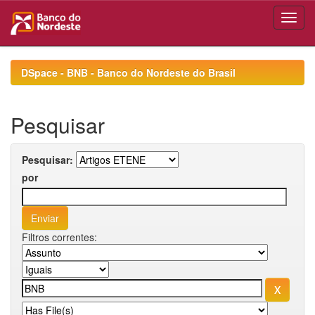
Skip
navigation
DSpace - BNB - Banco do Nordeste do Brasil
Pesquisar
Pesquisar:
por
Filtros correntes: