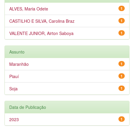
ALVES, Maria Odete
1
CASTILHO E SILVA, Carolina Braz
1
VALENTE JUNIOR, Airton Saboya
1
Assunto
Maranhão
1
Piauí
1
Soja
1
Data de Publicação
2023
1