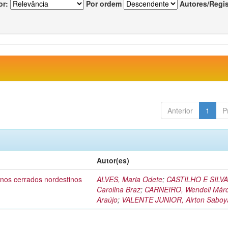
or:
Por ordem
Autores/Regi
Anterior
1
P
Autor(es)
 nos cerrados nordestinos
ALVES, Maria Odete
;
CASTILHO E SILVA
Carolina Braz
;
CARNEIRO, Wendell Márc
Araújo
;
VALENTE JUNIOR, Airton Saboy