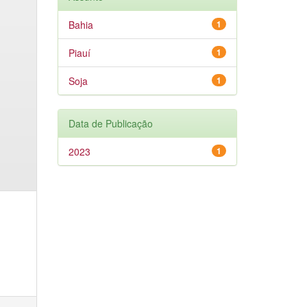
Bahia
1
Piauí
1
Soja
1
Data de Publicação
2023
1