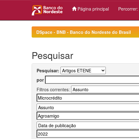
Página principal
Percorrer
Skip
navigation
DSpace - BNB - Banco do Nordeste do Brasil
Pesquisar
Pesquisar:
por
Filtros correntes: