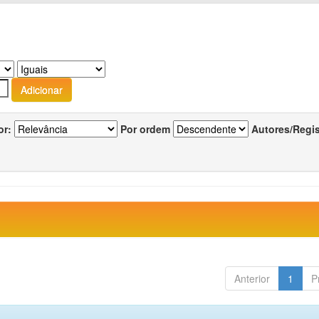
or:
Por ordem
Autores/Regi
Anterior
1
P