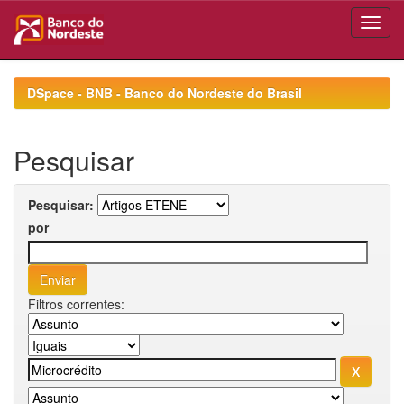
Skip
navigation
DSpace - BNB - Banco do Nordeste do Brasil
Pesquisar
Pesquisar:
por
Filtros correntes: