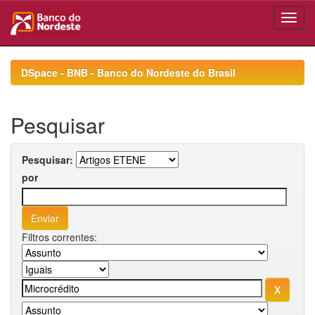
Skip
navigation
DSpace - BNB - Banco do Nordeste do Brasil
Pesquisar
Pesquisar:
por
Filtros correntes: