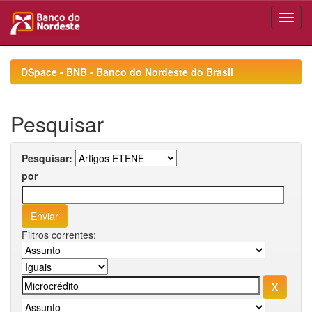
Skip
navigation
DSpace - BNB - Banco do Nordeste do Brasil
Pesquisar
Pesquisar:
por
Filtros correntes: