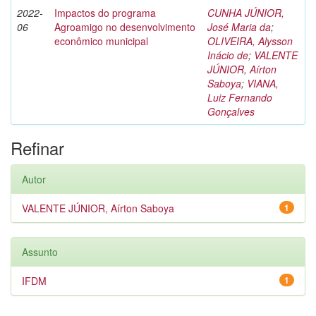
2022-
Impactos do programa
CUNHA JÚNIOR,
06
Agroamigo no desenvolvimento
José Maria da
;
econômico municipal
OLIVEIRA, Alysson
Inácio de
;
VALENTE
JÚNIOR, Aírton
Saboya
;
VIANA,
Luiz Fernando
Gonçalves
Refinar
Autor
VALENTE JÚNIOR, Aírton Saboya
1
Assunto
IFDM
1